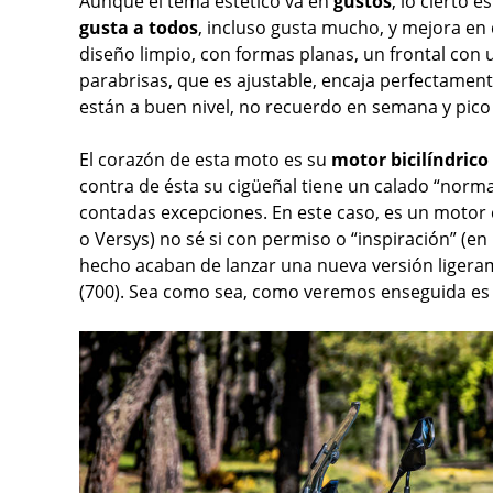
Aunque el tema estético va en
gustos
, lo cierto 
gusta a todos
, incluso gusta mucho, y mejora en 
diseño limpio, con formas planas, un frontal con 
parabrisas, que es ajustable, encaja perfectamen
están a buen nivel, no recuerdo en semana y pico
El corazón de esta moto es su
motor bicilíndrico
contra de ésta su cigüeñal tiene un calado “norm
contadas excepciones. En este caso, es un motor 
o Versys) no sé si con permiso o “inspiración” (e
hecho acaban de lanzar una nueva versión ligera
(700). Sea como sea, como veremos enseguida es