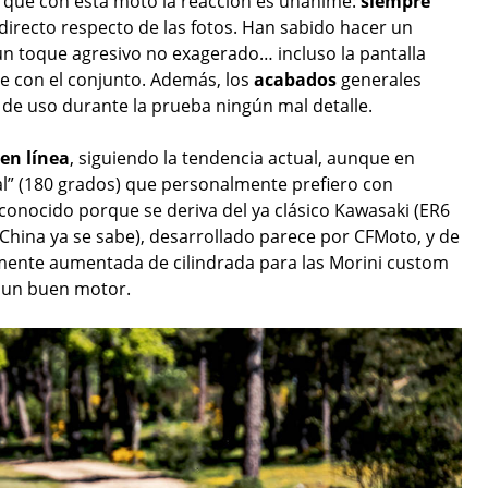
es que con esta moto la reacción es unánime:
siempre
directo respecto de las fotos. Han sabido hacer un
un toque agresivo no exagerado… incluso la pantalla
te con el conjunto. Además, los
acabados
generales
 de uso durante la prueba ningún mal detalle.
 en línea
, siguiendo la tendencia actual, aunque en
al” (180 grados) que personalmente prefiero con
conocido porque se deriva del ya clásico Kawasaki (ER6
n China ya se sabe), desarrollado parece por CFMoto, y de
mente aumentada de cilindrada para las Morini custom
 un buen motor.