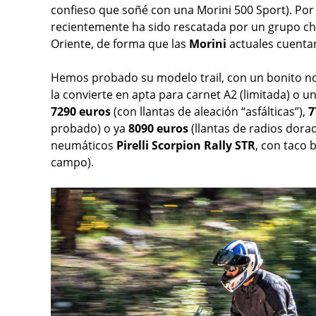
confieso que soñé con una Morini 500 Sport). Por
recientemente ha sido rescatada por un grupo chin
Oriente, de forma que las
Morini
actuales cuentan
Hemos probado su modelo trail, con un bonito 
la convierte en apta para carnet A2 (limitada) o u
7290 euros
(con llantas de aleación “asfálticas”),
7
probado) o ya
8090 euros
(llantas de radios dora
neumáticos
Pirelli
Scorpion Rally STR
, con taco 
campo).