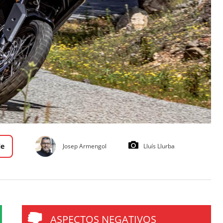
le
Josep Armengol
Lluís Llurba
ASPECTOS NEGATIVOS