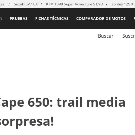
es!
Suzuki SV7 GX
KTM 1390 Super Adventure S EVO
Zontes 125 X
PRUEBAS
FICHAS TÉCNICAS
COMPARADOR DE MOTOS
Buscar
Suscr
ape 650: trail media
sorpresa!