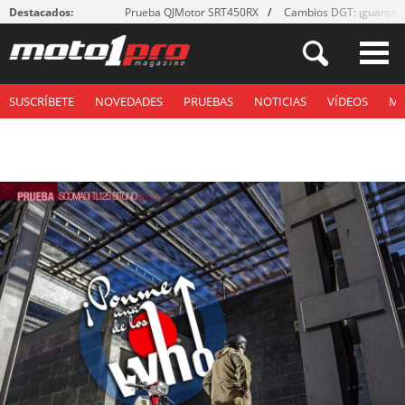
Destacados:
Prueba QJMotor SRT450RX
Cambios DGT: ¡guantes
SUSCRÍBETE
NOVEDADES
PRUEBAS
NOTICIAS
VÍDEOS
M