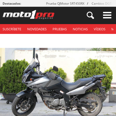
Destacados:
Prueba QJMotor SRT450RX
Cambios DGT: ¡g
SUSCRÍBETE
NOVEDADES
PRUEBAS
NOTICIAS
VÍDEOS
M