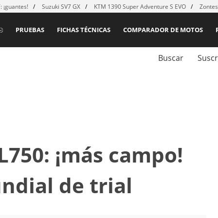
 ¡guantes!
Suzuki SV7 GX
KTM 1390 Super Adventure S EVO
Zontes
PRUEBAS
FICHAS TÉCNICAS
COMPARADOR DE MOTOS
Buscar
Suscr
L750: ¡más campo!
ndial de trial