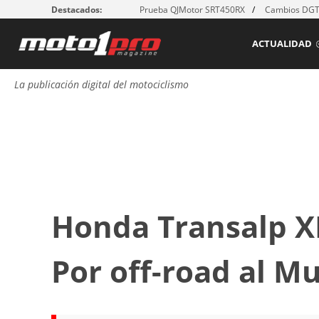
Destacados:
Prueba QJMotor SRT450RX
Cambios DGT:
ACTUALIDAD
La publicación digital del motociclismo
Honda Transalp X
Por off-road al Mu