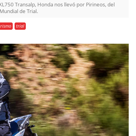
L750 Transalp, Honda nos llevó por Pirineos, del
 Mundial de Trial.
rismo
trial