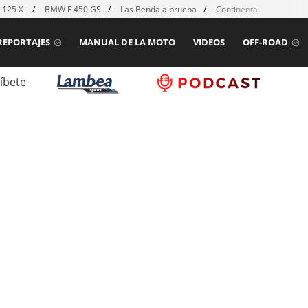
 125 X
BMW F 450 GS
Las Benda a prueba
Continental TKC80 mk2
REPORTAJES
MANUAL DE LA MOTO
VIDEOS
OFF-ROAD
íbete