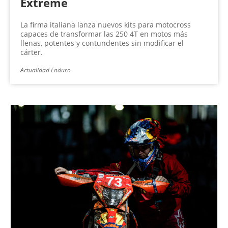
Extreme
La firma italiana lanza nuevos kits para motocross
capaces de transformar las 250 4T en motos más
llenas, potentes y contundentes sin modificar el
cárter.
Actualidad Enduro