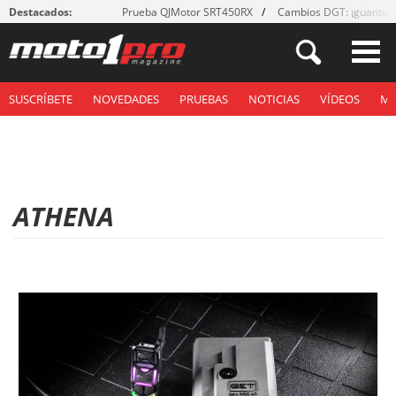
Destacados:
Prueba QJMotor SRT450RX
Cambios DGT: ¡guantes
SUSCRÍBETE
NOVEDADES
PRUEBAS
NOTICIAS
VÍDEOS
M
ATHENA