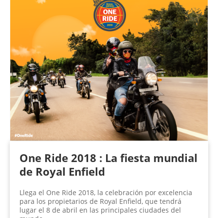
n
a
s
One Ride 2018 : La fiesta mundial
de Royal Enfield
Llega el One Ride 2018, la celebración por excelencia
para los propietarios de Royal Enfield, que tendrá
lugar el 8 de abril en las principales ciudades del