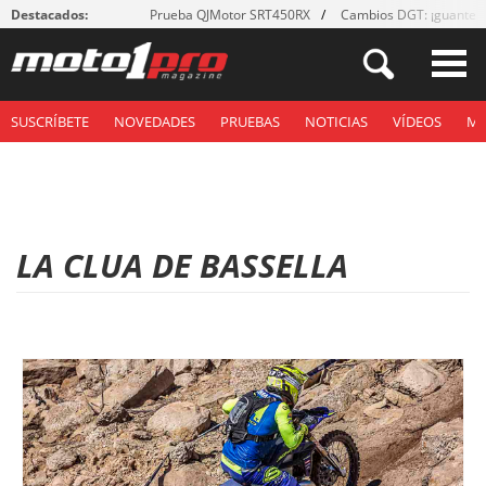
Destacados:
Prueba QJMotor SRT450RX
Cambios DGT: ¡guantes
SUSCRÍBETE
NOVEDADES
PRUEBAS
NOTICIAS
VÍDEOS
M
LA CLUA DE BASSELLA