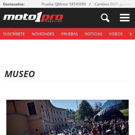
Destacados:
Prueba QJMotor SRT450RX
Cambios DGT: ¡guantes
SUSCRÍBETE
NOVEDADES
PRUEBAS
NOTICIAS
VÍDEOS
M
MUSEO