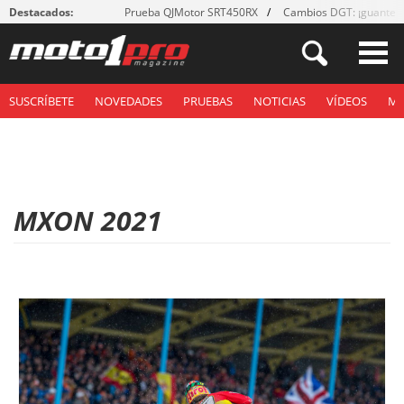
Destacados:
Prueba QJMotor SRT450RX
Cambios DGT: ¡guantes
SUSCRÍBETE
NOVEDADES
PRUEBAS
NOTICIAS
VÍDEOS
M
MXON 2021