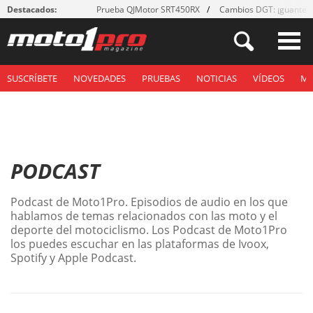
Destacados:
Prueba QJMotor SRT450RX
Cambios DGT: ¡guantes
SUSCRÍBETE
NOVEDADES
PRUEBAS
NOTICIAS
VÍDEOS
M
PODCAST
Podcast de Moto1Pro. Episodios de audio en los que
hablamos de temas relacionados con las moto y el
deporte del motociclismo. Los Podcast de Moto1Pro
los puedes escuchar en las plataformas de Ivoox,
Spotify y Apple Podcast.