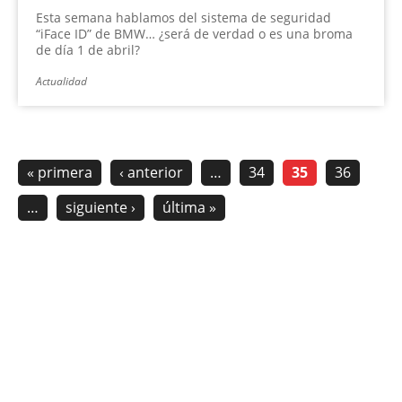
Esta semana hablamos del sistema de seguridad
“iFace ID” de BMW… ¿será de verdad o es una broma
de día 1 de abril?
Actualidad
« primera
‹ anterior
…
34
35
36
…
siguiente ›
última »