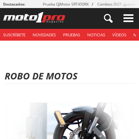
Destacados:
Prueba QJMotor SRT450RX
Cambios DGT: ¡guantes
SUSCRÍBETE
NOVEDADES
PRUEBAS
NOTICIAS
VÍDEOS
M
ROBO DE MOTOS
P
á
g
i