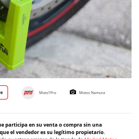
le
Moto1Pro
Motos Namura
e participa en su venta o compra sin una
ue el vendedor es su legítimo propietario
.