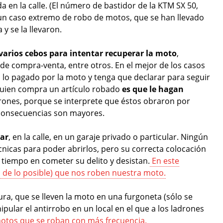
da en la calle. (El número de bastidor de la KTM SX 50,
 un caso extremo de robo de motos, que se han llevado
y se la llevaron.
 varios cebos para intentar recuperar la moto
,
e compra-venta, entre otros. En el mejor de los casos
 lo pagado por la moto y tenga que declarar para seguir
a quien compra un artículo robado
es que le hagan
drones, porque se interprete que éstos obraron por
 consecuencias son mayores.
gar
, en la calle, en un garaje privado o particular. Ningún
écnicas para poder abrirlos, pero su correcta colocación
tiempo en cometer su delito y desistan.
En este
a de lo posible) que nos roben nuestra moto.
ra, que se lleven la moto en una furgoneta (sólo se
pular el antirrobo en un local en el que a los ladrones
motos que se roban con más frecuencia.