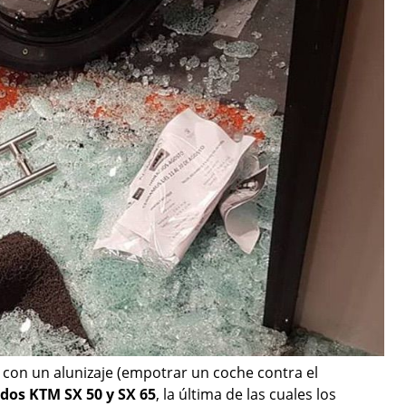
con un alunizaje (empotrar un coche contra el
 dos KTM SX 50 y SX 65
, la última de las cuales los