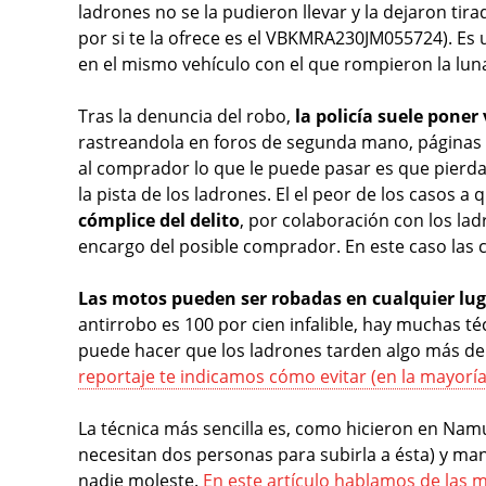
ladrones no se la pudieron llevar y la dejaron tira
por si te la ofrece es el VBKMRA230JM055724). Es
en el mismo vehículo con el que rompieron la luna 
Tras la denuncia del robo,
la policía suele poner
rastreandola en foros de segunda mano, páginas d
al comprador lo que le puede pasar es que pierda
la pista de los ladrones. El el peor de los casos 
cómplice del delito
, por colaboración con los la
encargo del posible comprador. En este caso las
Las motos pueden ser robadas en cualquier lu
antirrobo es 100 por cien infalible, hay muchas t
puede hacer que los ladrones tarden algo más de 
reportaje te indicamos cómo evitar (en la mayorí
La técnica más sencilla es, como hicieron en Namu
necesitan dos personas para subirla a ésta) y mani
nadie moleste.
En este artículo hablamos de las 