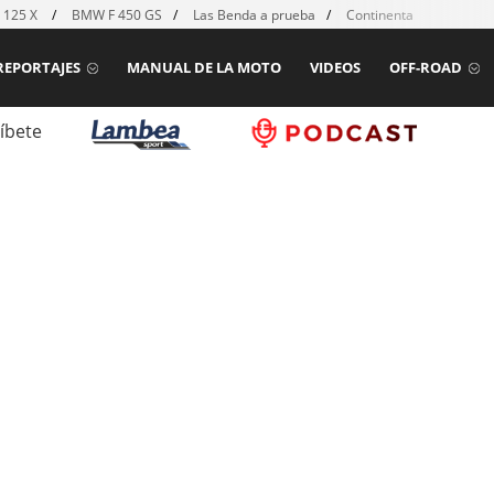
 125 X
BMW F 450 GS
Las Benda a prueba
Continental TKC80 mk2
REPORTAJES
MANUAL DE LA MOTO
VIDEOS
OFF-ROAD
íbete