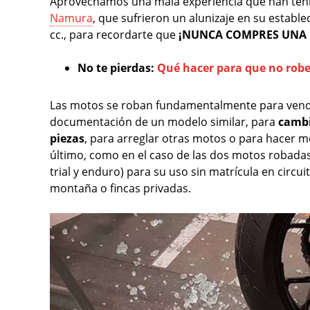
Aprovechamos una mala experiencia que han teni
Namura
, que sufrieron un alunizaje en su estab
cc., para recordarte que
¡NUNCA COMPRES UNA 
No te pierdas:
Qué hacer para que no rob
Las motos se roban fundamentalmente para vender
documentación de un modelo similar, para
cambi
piezas
, para arreglar otras motos o para hacer m
último, como en el caso de las dos motos robad
trial y enduro) para su uso sin matrícula en circ
montaña o fincas privadas.