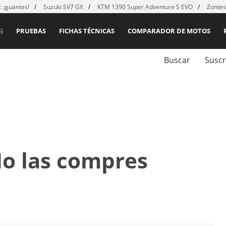
 ¡guantes!
Suzuki SV7 GX
KTM 1390 Super Adventure S EVO
Zontes
PRUEBAS
FICHAS TÉCNICAS
COMPARADOR DE MOTOS
Buscar
Suscr
No las compres