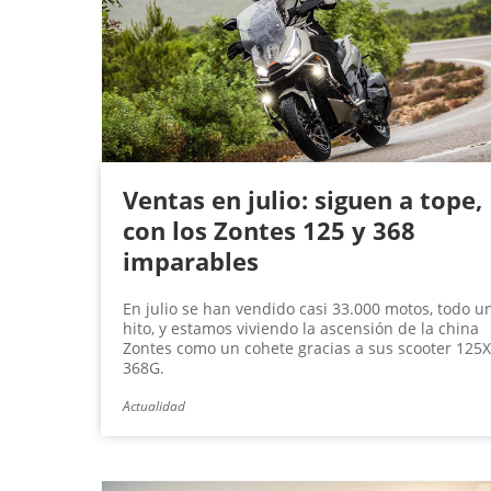
g
i
n
a
s
Ventas en julio: siguen a tope,
con los Zontes 125 y 368
imparables
En julio se han vendido casi 33.000 motos, todo u
hito, y estamos viviendo la ascensión de la china
Zontes como un cohete gracias a sus scooter 125X
368G.
Actualidad