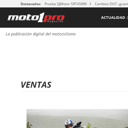
Destacados:
Prueba QJMotor SRT450RX
Cambios DGT: ¡guant
ACTUALIDAD
La publicación digital del motociclismo
VENTAS
P
á