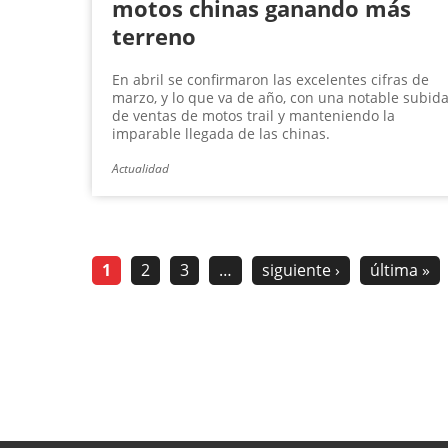
motos chinas ganando más
terreno
En abril se confirmaron las excelentes cifras de
marzo, y lo que va de año, con una notable subid
de ventas de motos trail y manteniendo la
imparable llegada de las chinas.
Actualidad
1
2
3
…
siguiente ›
última »