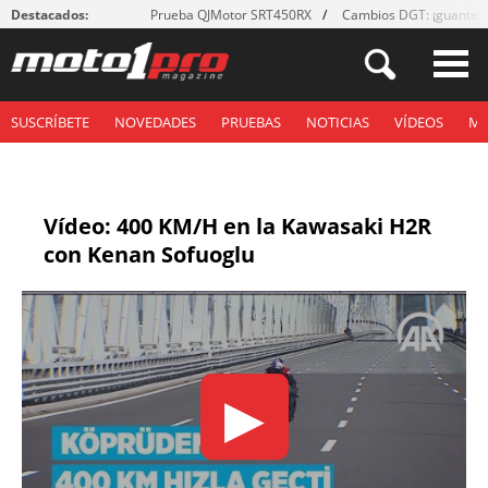
Destacados:
Prueba QJMotor SRT450RX
Cambios DGT: ¡guantes
SUSCRÍBETE
NOVEDADES
PRUEBAS
NOTICIAS
VÍDEOS
M
Vídeo: 400 KM/H en la Kawasaki H2R
con Kenan Sofuoglu
▶