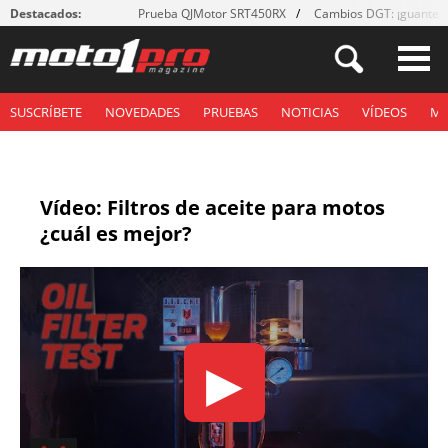
Destacados:
Prueba QJMotor SRT450RX
Cambios DGT: ¡guantes
SUSCRÍBETE
NOVEDADES
PRUEBAS
NOTICIAS
VÍDEOS
M
Vídeo: Filtros de aceite para motos
¿cuál es mejor?
▶