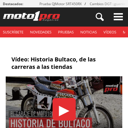
Destacados:
Prueba QJMotor SRT450RX
Cambios DGT: ¡guantes
SUSCRÍBETE
NOVEDADES
PRUEBAS
NOTICIAS
VÍDEOS
M
Vídeo: Historia Bultaco, de las
carreras a las tiendas
▶