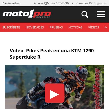
Destacados:
Prueba QJMotor SRT450RX
Cambios DGT: ¡guantes
SUSCRÍBETE
NOVEDADES
PRUEBAS
NOTICIAS
VÍDEOS
M
Vídeo: Pikes Peak en una KTM 1290
Superduke R
▶