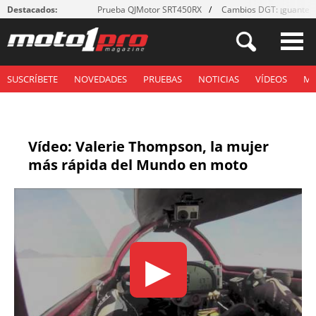
Destacados:
Prueba QJMotor SRT450RX
Cambios DGT: ¡guantes
SUSCRÍBETE
NOVEDADES
PRUEBAS
NOTICIAS
VÍDEOS
M
Vídeo: Valerie Thompson, la mujer
más rápida del Mundo en moto
▶