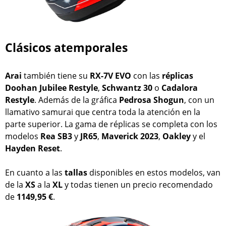
Clásicos atemporales
Arai
también tiene su
RX-7V EVO
con las
réplicas
Doohan
Jubilee Restyle
,
Schwantz
30
o
Cadalora
Restyle
. Además de la gráfica
Pedrosa
Shogun
, con un
llamativo samurai que centra toda la atención en la
parte superior. La gama de réplicas se completa con los
modelos
Rea
SB3
y
JR65
,
Maverick
2023
,
Oakley
y el
Hayden
Reset
.
En cuanto a las
tallas
disponibles en estos modelos, van
de la
XS
a la
XL
y todas tienen un precio recomendado
de
1149,95 €
.