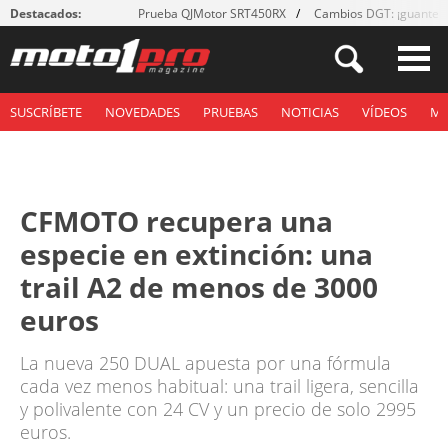
Destacados:
Prueba QJMotor SRT450RX
Cambios DGT: ¡guantes
SUSCRÍBETE
NOVEDADES
PRUEBAS
NOTICIAS
VÍDEOS
M
CFMOTO recupera una
especie en extinción: una
trail A2 de menos de 3000
euros
La nueva 250 DUAL apuesta por una fórmula
cada vez menos habitual: una trail ligera, sencilla
y polivalente con 24 CV y un precio de solo 2995
euros.