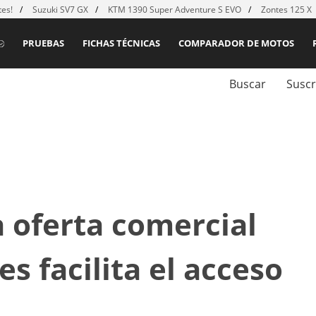
es!
Suzuki SV7 GX
KTM 1390 Super Adventure S EVO
Zontes 125 X
PRUEBAS
FICHAS TÉCNICAS
COMPARADOR DE MOTOS
Buscar
Suscr
 oferta comercial
s facilita el acceso