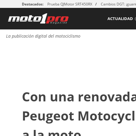
Destacados:
Prueba QJMotor SRT450RX
Cambios DGT: ¡guant
ACTUALIDAD
La publicación digital del motociclismo
Con una renovada
Peugeot Motocycle
a la moto