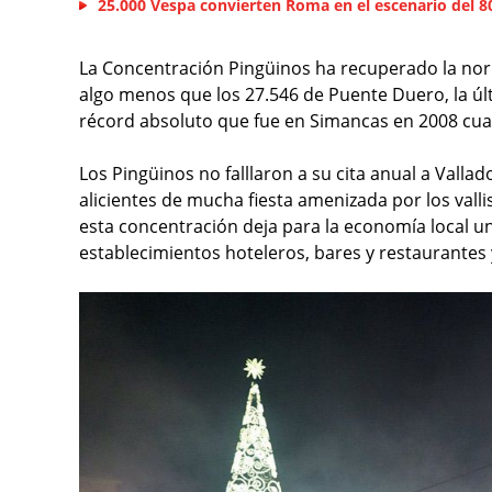
25.000 Vespa convierten Roma en el escenario del 80
La Concentración Pingüinos ha recuperado la norma
algo menos que los 27.546 de Puente Duero, la últ
récord absoluto que fue en Simancas en 2008 cuand
Los Pingüinos no falllaron a su cita anual a Valla
alicientes de mucha fiesta amenizada por los valli
esta concentración deja para la economía local un
establecimientos hoteleros, bares y restaurantes 