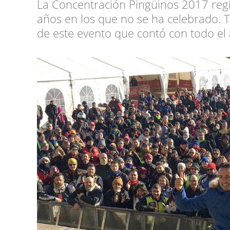
La Concentración Pingüinos 2017 regis
años en los que no se ha celebrado. T
de este evento que contó con todo el 