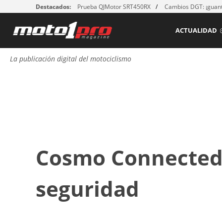
Destacados:
Prueba QJMotor SRT450RX
Cambios DGT: ¡guant
ACTUALIDAD
La publicación digital del motociclismo
Cosmo Connected,
seguridad