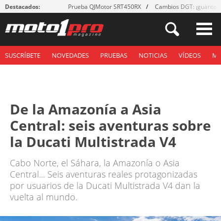
Destacados:
Prueba QJMotor SRT450RX
Cambios DGT: ¡guantes
SUSCRÍBETE
NOVEDADES
PRUEBAS
NOTICIAS
VÍDEOS
M
De la Amazonía a Asia
Central: seis aventuras sobre
la Ducati Multistrada V4
Cabo Norte, el Sáhara, la Amazonía o Asia
Central... Seis aventuras reales protagonizadas
por usuarios de la Ducati Multistrada V4 dan la
vuelta al mundo.