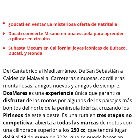
¿Ducati en venta? La misteriosa oferta de Patritalia
Ducati convierte Misano en una escuela para aprender
a pilotar en circuito
Subasta Mecum en California: joyas icónicas de Bultaco,
Ducati, y Honda
Del Cantábrico al Mediterráneo. De San Sebastián a
Caldes de Malavella. Carreteras sinuosas, cordilleras
montañosas, amigos nuevos y amigos de siempre.
DosMares
es una
experiencia
única que garantiza
disfrutar
de las
motos
por algunos de los paisajes más
bonitos del norte de la península ibérica, cruzando los
Pirineos
de este a oeste. Es una ruta en
tres etapas no
competitiva
, abierta a
todas las marcas
de motos con
una cilindrada superior a los
250 cc
, que tendrá lugar
del
9
al
13
de
mayo
de 2024, que se puede hacer en