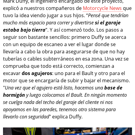
Mark Duffy, el ingeniero encargado de este proyecto,
explicó a nuestros compañeros de
Motorcycle News
que
tuvo la idea viendo jugar a sus hijos. “
Pensé que tendrían
mucho más espacio para correr y divertirse
si el garaje
estaba bajo tierra
”. Y así comenzó todo. Los pasos a
seguir son bastante sencillos: primero Duffy se acerca
con un equipo de escaneo a ver el lugar donde se
llevaría a cabo la obra para asegurarse de que no hay
tuberías o cables subterráneos en esa zona. Una vez se
comprueba que todo está correcto, comienzan a
excavar
dos agujeros
: uno para el Bault y otro para el
motor que se encargaría de subir y bajar el mecanismo.
"
Una vez que el agujero está listo, hacemos una
base de
hormigón
y luego colocamos el Bault. En ningún momento
se cuelga nada del techo del garaje del cliente ni nos
apoyamos en las paredes, tenemos otro sistema para
llevarlo con seguridad
" explica Duffy.