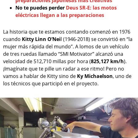
preparaciones japonesas más creativas
No te puedes perder
Deus SR-E: las motos
eléctricas llegan a las preparaciones
La historia que te estamos contando comenzó en 1976
cuando
Kitty Linn O’Nei
l (1946-2018) se convirtió en “la
mujer más rápida del mundo”. A lomos de un vehículo
de tres ruedas llamado “SMI Motivator” alcanzó una
velocidad de 512,710 millas por hora (
825,127 km/h
).
¡Imagínate que te pille un radar a ese ritmo! Pero no
vamos a hablar de Kitty sino de
Ky Michaelson
, uno de
los técnicos que participó en el proyecto.