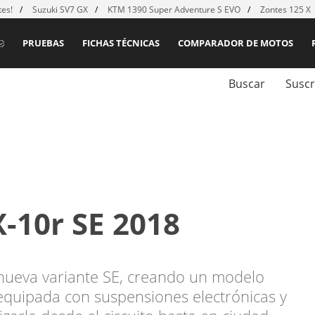
es!
Suzuki SV7 GX
KTM 1390 Super Adventure S EVO
Zontes 125 X
PRUEBAS
FICHAS TÉCNICAS
COMPARADOR DE MOTOS
Buscar
Suscr
-10r SE 2018
nueva variante SE, creando un modelo
, equipada con suspensiones electrónicas y