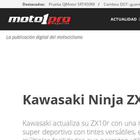
Destacados:
Prueba QJMotor SRT450RX
Cambios DGT: ¡guant
ACTUALIDAD
La publicación digital del motociclismo
Kawasaki Ninja ZX
Kawasaki actualiza su ZX10r con una 
super deportivo con tintes versátiles