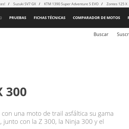
es!
Suzuki SV7 GX
KTM 1390 Super Adventure S EVO
Zontes 125 X
PRUEBAS
FICHAS TÉCNICAS
COMPARADOR DE MOTOS
Buscar
Suscr
X 300
con una moto de trail asfáltica su gama
 junto con la Z 300, la Ninja 300 y el