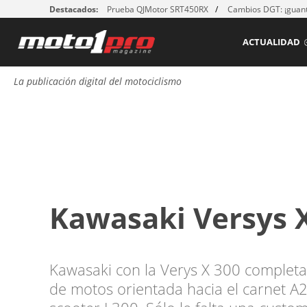
Destacados:
Prueba QJMotor SRT450RX
Cambios DGT: ¡guant
ACTUALIDAD
La publicación digital del motociclismo
Kawasaki Versys 
Kawasaki con la Verys X 300 completa 
de motos orientada hacia el carnet A2,