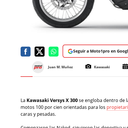
Seguir a Moto1pro en Goog
Juan M. Muñoz
Kawasaki
La
Kawasaki Versys X 300
se engloba dentro de l
motos 100 por cien orientadas para los
propietar
caras y pesadas.
Comenzaron las Naked, siguieron las deportiva y p