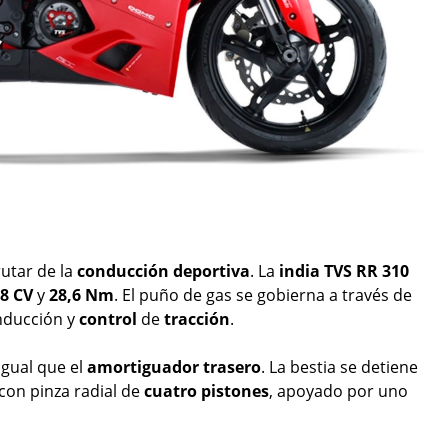
rutar de la
conducción
deportiva
. La
india
TVS RR 310
8 CV
y
28,6
Nm
. El puño de gas se gobierna a través de
nducción y
control
de
tracción
.
 igual que el
amortiguador
trasero
. La bestia se detiene
con pinza radial de
cuatro
pistones
, apoyado por uno