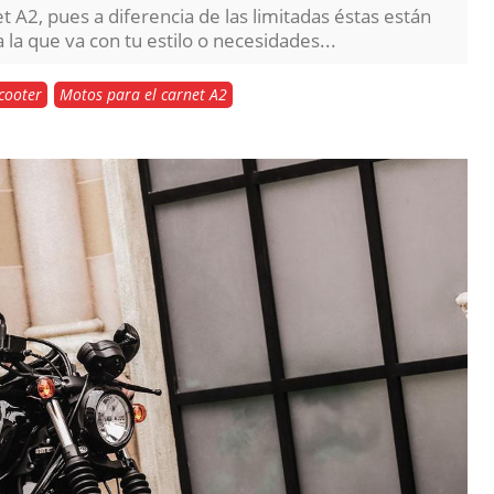
 A2, pues a diferencia de las limitadas éstas están
la que va con tu estilo o necesidades...
cooter
Motos para el carnet A2