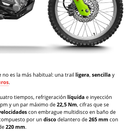
no es la más habitual: una trail
ligera
,
sencilla
y
uros
.
cuatro tiempos, refrigeración
líquida
e inyección
rpm y un par máximo de
22,5 Nm
, cifras que se
velocidades
con embrague multidisco en baño de
 compuesto por un
disco
delantero de
265 mm
con
de
220 mm
.