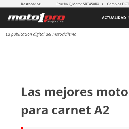
Destacados:
Prueba QJMotor SRT450RX
Cambios DGT:
ACTUALIDAD
La publicación digital del motociclismo
Las mejores motos
para carnet A2