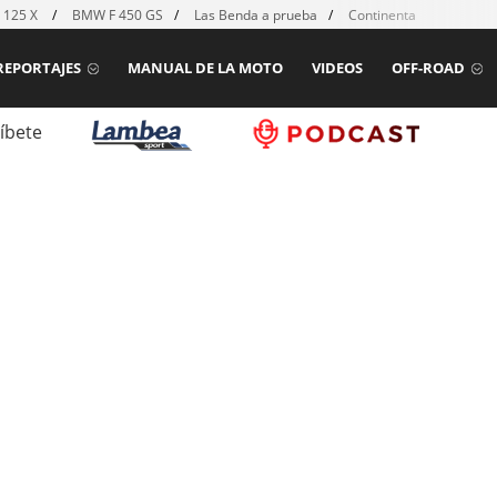
 125 X
BMW F 450 GS
Las Benda a prueba
Continental TKC80 mk2
REPORTAJES
MANUAL DE LA MOTO
VIDEOS
OFF-ROAD
íbete