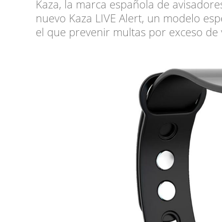
Kaza, la marca española de avisadore
nuevo Kaza LIVE Alert, un modelo esp
el que prevenir multas por exceso de 