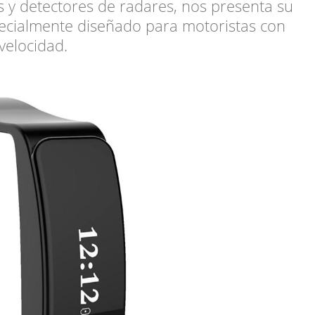
s y detectores de radares, nos presenta su
ecialmente diseñado para motoristas con
velocidad.