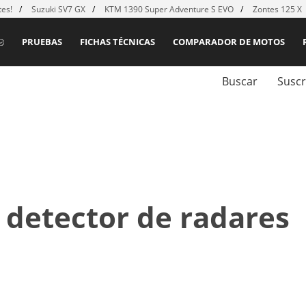
es!
Suzuki SV7 GX
KTM 1390 Super Adventure S EVO
Zontes 125 X
PRUEBAS
FICHAS TÉCNICAS
COMPARADOR DE MOTOS
Buscar
Suscr
l detector de radares