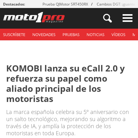
Destacados:
Prueba QJMotor SRT450RX
Cambios DGT: ¡guantes
SUSCRÍBETE
NOVEDADES
PRUEBAS
NOTICIAS
VÍDEOS
M
KOMOBI lanza su eCall 2.0 y
refuerza su papel como
aliado principal de los
motoristas
La marca española celebra su 5º aniversario con
un salto tecnológico, mejorando su algoritmo a
través de IA, y amplía la protección de los
motoristas en toda Europa.