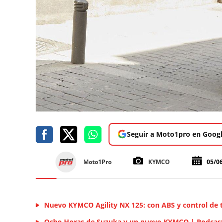
Seguir a Moto1pro en Goog
Moto1Pro
KYMCO
05/0
Nuevo KYMCO Agility NX 125: con ABS y control de 
Ocho Horas de Suzuka y un nuevo KYMCO | Podcast