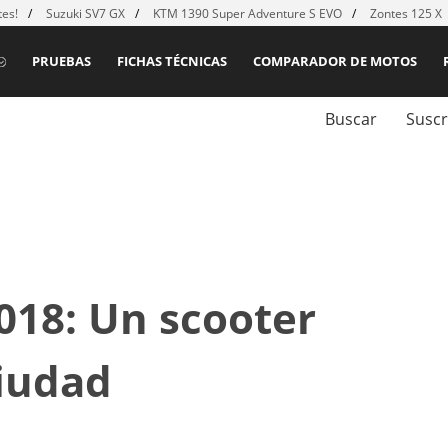
es!
Suzuki SV7 GX
KTM 1390 Super Adventure S EVO
Zontes 125 X
PRUEBAS
FICHAS TÉCNICAS
COMPARADOR DE MOTOS
Buscar
Suscr
018: Un scooter
ciudad