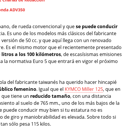
Honda ADV350
bano, de rueda convencional y que
se puede conducir
ia. Es uno de los modelos más clásicos del fabricante
 versión de 50 cc. y que aquí llega con un renovado
aire. Es el mismo motor que el recientemente presentado
litros a los 100 kilómetros
, de escasísismas emisiones
 la normativa Euro 5 que entrará en vigor el próximo
añola del fabricante taiwanés ha querido hacer hincapié
público femenino
. Igual que el
KYMCO Miller 125
, que en
es que tiene un
reducido tamaño
, con una distancia
asiento al suelo de 765 mm., uno de los más bajos de la
se puede conducir muy bien si tu estatura no es
o de giro y maniobrabilidad es elevada. Sobre todo si
an sólo pesa 115 kilos.