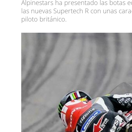
Alpinestars ha presentado las botas e
las nuevas Supertech R con unas carac
piloto británico.