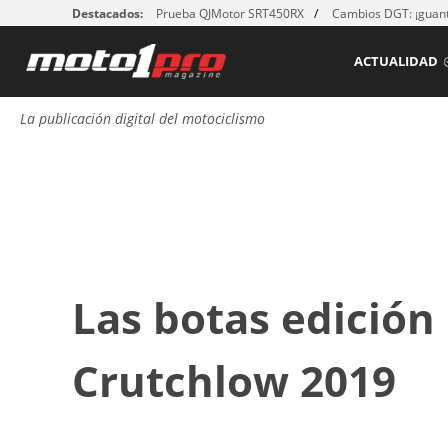
Destacados:
Prueba QJMotor SRT450RX
Cambios DGT: ¡guant
ACTUALIDAD
La publicación digital del motociclismo
Las botas edición 
Crutchlow 2019