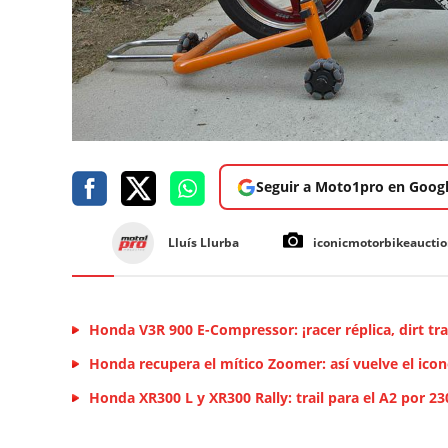
Seguir a Moto1pro en Goog
Lluís Llurba
iconicmotorbikeaucti
Honda V3R 900 E-Compressor: ¡racer réplica, dirt tra
Honda recupera el mítico Zoomer: así vuelve el icon
Honda XR300 L y XR300 Rally: trail para el A2 por 2