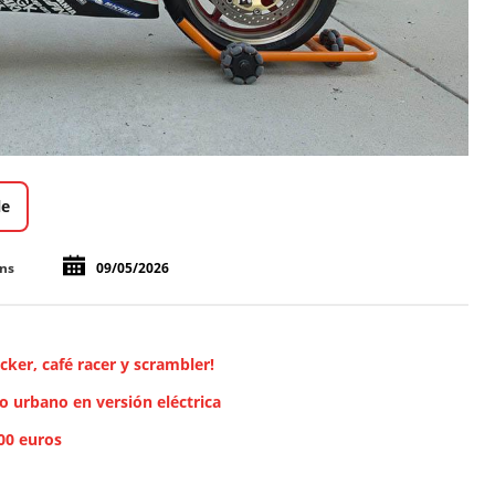
le
ons
09/05/2026
cker, café racer y scrambler!
o urbano en versión eléctrica
300 euros