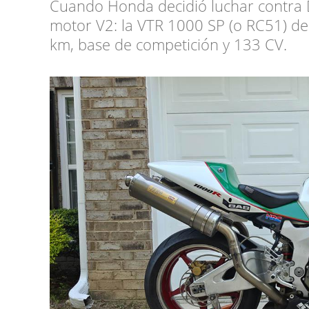
Cuando Honda decidió luchar contra 
motor V2: la VTR 1000 SP (o RC51) d
km, base de competición y 133 CV.