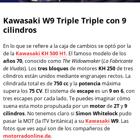
Kawasaki W9 Triple Triple con 9
cilindros
En lo que se refiere a la caja de cambios se optó por la
de la
Kawasaki KH 500 H1
. El famoso modelo de los
años
70
, conocido como
The Widowmaker
(
La Fabricante
de Viudas
). Los
tres
bloques
de motores
KH 250
de tres
cilindros están unidos mediante engranajes rectos. La
cilindrada total es de
750 cc
y la
potencia
máxima
supera los
75 CV
. El sistema de
escape
es un
9 en 6
, con
tres escapes por cada lado. Te puedes imaginar cómo
suena esta moto propulsada por un
motor
de
2T
y
9
cilindros
. No tenemos claro si
Simon Whitelock
pudo
pasar la MOT (la ITV británica) a su
Kawasaki
W9
. Las
fotos que ves aquí son de los compañeros de
motorradonline.de
.