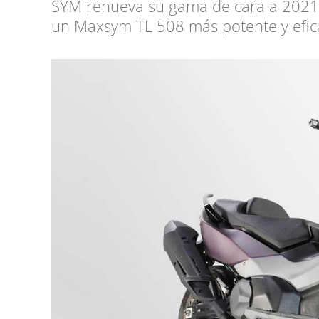
SYM renueva su gama de cara a 2021 
un Maxsym TL 508 más potente y efic