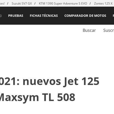
es!
Suzuki SV7 GX
KTM 1390 Super Adventure S EVO
Zontes 125 X
PRUEBAS
FICHAS TÉCNICAS
COMPARADOR DE MOTOS
Buscar
Suscr
21: nuevos Jet 125
Maxsym TL 508