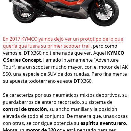
En 2017 KYMCO ya nos dejó ver un prototipo de lo que
quería que fuera su primer scooter trail
, pero como
vemos el DT X360 no tiene nada que ver. Aquel
KYMCO
C Series Concept
, llamado internamente “Adventure
Tour”, era un scooter mucho mayor, con el motor del AK
550, una especie de SUV de dos ruedas. Pero finalmente
su apuesta todoterreno es este DT X360.
Se caracteriza por sus neumáticos mixtos deportivos, su
guardabarros delantero recortado, su sistema de
control de tracción
, su ancho manillar y la posición
elevada de todo el conjunto. De manera que, unas cosas
con otras, se consigue potencia su
espíritu aventurero
.
Monta un
motor de 320 cc
y está pensado para ser