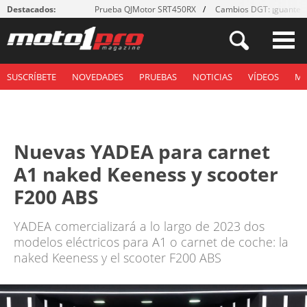
Destacados:
Prueba QJMotor SRT450RX
Cambios DGT: ¡guantes
SUSCRÍBETE
NOVEDADES
PRUEBAS
NOTICIAS
VÍDEOS
M
Nuevas YADEA para carnet
A1 naked Keeness y scooter
F200 ABS
YADEA comercializará a lo largo de 2023 dos
modelos eléctricos para A1 o carnet de coche: la
naked Keeness y el scooter F200 ABS