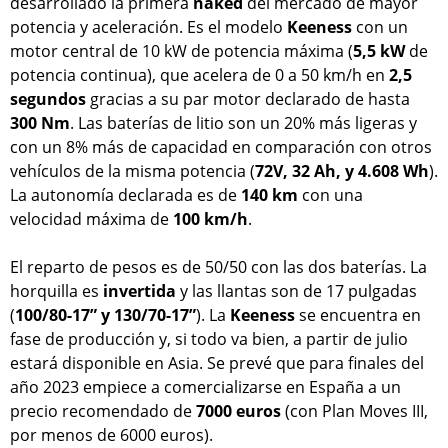
desarrollado la primera
naked
del mercado de mayor
potencia y aceleración. Es el modelo
Keeness
con un
motor central de 10 kW de potencia máxima (
5,5 kW
de
potencia continua), que acelera de 0 a 50 km/h en
2,5
segundos
gracias a su par motor declarado de hasta
300 Nm
. Las baterías de litio son un 20% más ligeras y
con un 8% más de capacidad en comparación con otros
vehículos de la misma potencia (
72V, 32 Ah, y 4.608 Wh
).
La autonomía declarada es de
140 km
con una
velocidad máxima de
100 km/h
.
El reparto de pesos es de 50/50 con las dos baterías. La
horquilla es
invertida
y las llantas son de 17 pulgadas
(
100/80-17” y 130/70-17”
). La
Keeness
se encuentra en
fase de producción y, si todo va bien, a partir de julio
estará disponible en Asia. Se prevé que para finales del
año 2023 empiece a comercializarse en España a un
precio recomendado de
7000 euros
(con Plan Moves III,
por menos de 6000 euros).