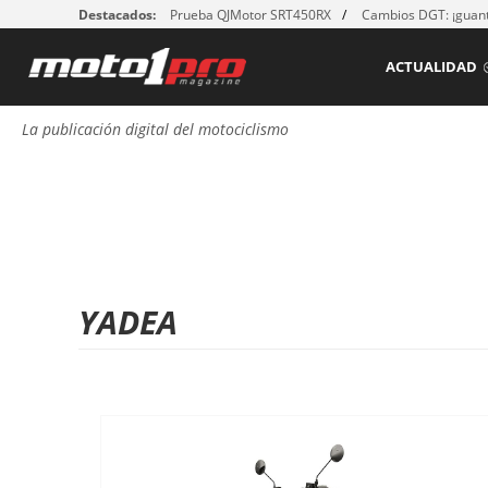
Destacados:
Prueba QJMotor SRT450RX
Cambios DGT: ¡guant
ACTUALIDAD
La publicación digital del motociclismo
YADEA
P
á