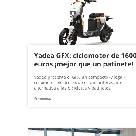
g
i
n
a
s
Yadea GFX: ciclomotor de 160
euros ¡mejor que un patinete!
Yadea presenta el GFX, un compacto (y legal)
ciclomotor eléctrico que es una interesante
alternativa a las bicicletas y patinetes.
Actualidad