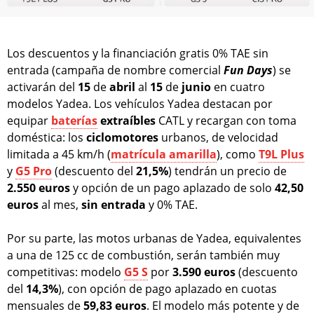
Los descuentos y la financiación gratis 0% TAE sin
entrada (campaña de nombre comercial
Fun Days
) se
activarán del
15
de
abril
al
15
de
junio
en cuatro
modelos Yadea. Los vehículos Yadea destacan por
equipar
baterías
extraíbles
CATL y recargan con toma
doméstica: los
ciclomotores
urbanos, de velocidad
limitada a 45 km/h (
matrícula amarilla
), como
T9L Plus
y
G5 Pro
(descuento del
21,5%
) tendrán un precio de
2.550 euros
y opción de un pago aplazado de solo
42,50
euros
al mes,
sin entrada
y 0% TAE.
Por su parte, las motos urbanas de Yadea, equivalentes
a una de 125 cc de combustión, serán también muy
competitivas: modelo
G5 S
por
3.590 euros
(descuento
del
14,3%
), con opción de pago aplazado en cuotas
mensuales de
59,83 euros
. El modelo más potente y de