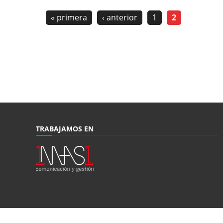
« primera
‹ anterior
1
2
TRABAJAMOS EN
© Moto1Pro Magazine |
Publica:
1mas1 Comunicación y Gestión
|