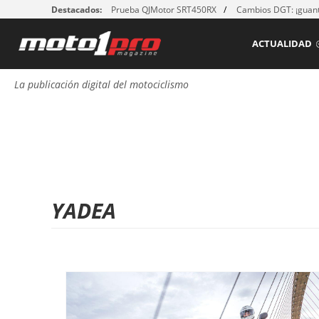
Destacados:
Prueba QJMotor SRT450RX
Cambios DGT: ¡guant
ACTUALIDAD
La publicación digital del motociclismo
YADEA
P
á