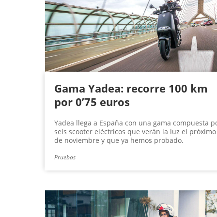
g
i
n
a
s
Gama Yadea: recorre 100 km
por 0’75 euros
Yadea llega a España con una gama compuesta p
seis scooter eléctricos que verán la luz el próximo
de noviembre y que ya hemos probado.
Pruebas