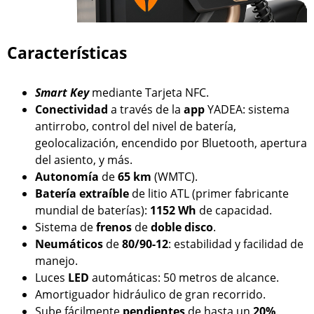
Características
Smart Key
mediante Tarjeta NFC.
Conectividad
a través de la
app
YADEA: sistema
antirrobo, control del nivel de batería,
geolocalización, encendido por Bluetooth, apertura
del asiento, y más.
Autonomía
de
65 km
(WMTC).
Batería
extraíble
de litio ATL (primer fabricante
mundial de baterías):
1152 Wh
de capacidad.
Sistema de
frenos
de
doble
disco
.
Neumáticos
de
80/90-12
: estabilidad y facilidad de
manejo.
Luces
LED
automáticas: 50 metros de alcance.
Amortiguador hidráulico de gran recorrido.
Sube fácilmente
pendientes
de hasta un
20%
.