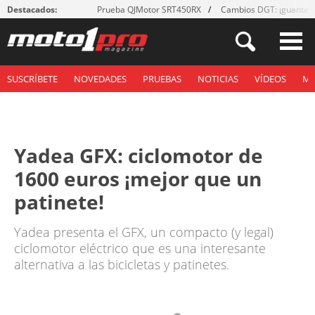
Destacados:
Prueba QJMotor SRT450RX
Cambios DGT: ¡guantes
SUSCRÍBETE
NOVEDADES
PRUEBAS
NOTICIAS
VÍDEOS
M
Yadea GFX: ciclomotor de
1600 euros ¡mejor que un
patinete!
Yadea presenta el GFX, un compacto (y legal)
ciclomotor eléctrico que es una interesante
alternativa a las bicicletas y patinetes.