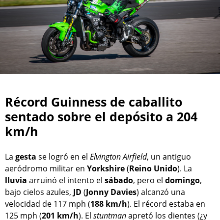
Récord Guinness de caballito
sentado sobre el depósito a 204
km/h
La
gesta
se logró en el
Elvington Airfield
, un antiguo
aeródromo militar en
Yorkshire
(
Reino Unido
). La
lluvia
arruinó el intento el
sábado
, pero el
domingo
,
bajo cielos azules,
JD
(
Jonny Davies
) alcanzó una
velocidad de 117 mph (
188 km/h
). El récord estaba en
125 mph (
201 km/h
). El
stuntman
apretó los dientes (¿y