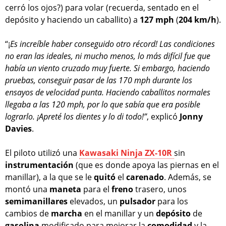
cerró los ojos?) para volar (recuerda, sentado en el
depósito y haciendo un caballito) a
127 mph
(
204
km/h
).
“¡
Es increíble haber conseguido otro récord! Las condiciones
no eran las ideales, ni mucho menos, lo más difícil fue que
había un viento cruzado muy fuerte. Si embargo, haciendo
pruebas, conseguir pasar de las 170 mph durante los
ensayos de velocidad punta. Haciendo caballitos normales
llegaba a las 120 mph, por lo que sabía que era posible
lograrlo. ¡Apreté los dientes y lo di todo!”
, explicó
Jonny
Davies
.
El piloto utilizó una
Kawasaki Ninja ZX-10R
sin
instrumentación
(que es donde apoya las piernas en el
manillar), a la que se le
quitó
el
carenado
. Además, se
montó una
maneta
para el
freno
trasero, unos
semimanillares
elevados, un
pulsador
para los
cambios de
marcha
en el manillar y un
depósito
de
gasolina
modificado para mejorar la
comodidad
y la