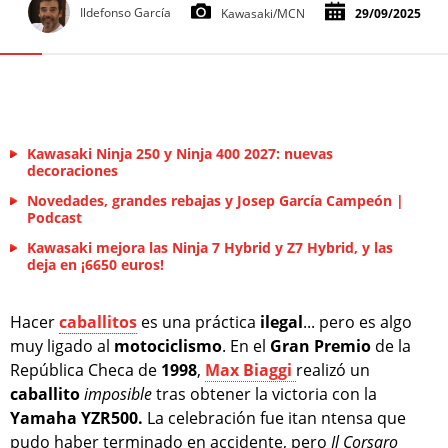
Ildefonso García
Kawasaki/MCN
29/09/2025
Kawasaki Ninja 250 y Ninja 400 2027: nuevas
decoraciones
Novedades, grandes rebajas y Josep García Campeón |
Podcast
Kawasaki mejora las Ninja 7 Hybrid y Z7 Hybrid, y las
deja en ¡6650 euros!
Hacer
caballitos
es una práctica
ilegal
... pero es algo
muy ligado al
motociclismo
. En el
Gran Premio
de la
República Checa de
1998
,
Max Biaggi
realizó un
caballito
imposible
tras obtener la victoria con la
Yamaha YZR500.
La celebración fue itan ntensa que
pudo haber terminado en accidente, pero
Il Corsaro