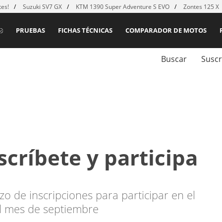
es!
Suzuki SV7 GX
KTM 1390 Super Adventure S EVO
Zontes 125 X
PRUEBAS
FICHAS TÉCNICAS
COMPARADOR DE MOTOS
Buscar
Suscr
scríbete y participa
zo de inscripciones para participar en el
l mes de septiembre