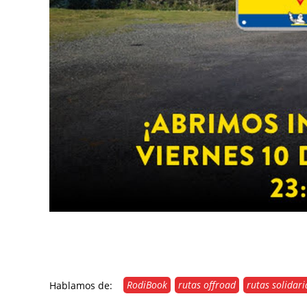
RodiBook
rutas offroad
rutas solidari
Hablamos de: