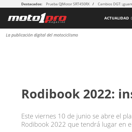
Destacados:
Prueba QJMotor SRT450RX
Cambios DGT: ¡guant
ACTUALIDAD
La publicación digital del motociclismo
Rodibook 2022: in
Este viernes 10 de junio se abre el pla
Rodibook 2022 que tendrá lugar en e