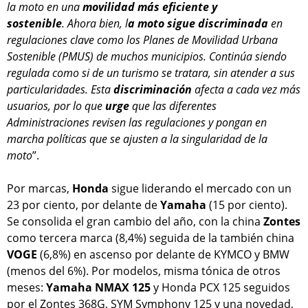
la moto en una
movilidad más eficiente y
sostenible
. Ahora bien, l
a moto sigue discriminada
en
regulaciones clave como los Planes de Movilidad Urbana
Sostenible (PMUS) de muchos municipios. Continúa siendo
regulada como si de un turismo se tratara, sin atender a sus
particularidades. Esta
discriminación
afecta a cada vez más
usuarios, por lo que
urge
que las diferentes
Administraciones revisen las regulaciones y pongan en
marcha políticas que se ajusten a la singularidad de la
moto
”.
Por marcas,
Honda
sigue liderando el mercado con un
23 por ciento, por delante de
Yamaha
(15 por ciento).
Se consolida el gran cambio del año, con la china
Zontes
como tercera marca (8,4%) seguida de la también china
VOGE
(6,8%) en ascenso por delante de KYMCO y BMW
(menos del 6%). Por modelos, misma tónica de otros
meses:
Yamaha NMAX 125
y Honda PCX 125 seguidos
por el Zontes 368G, SYM Symphony 125 y una novedad,