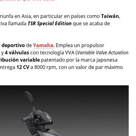
riunfa en Asia, en particular en países como
Taiwán
,
tiva llamada
TSR
Special Edition
que se acaba de
N
deportivo
de
Yamaha
. Emplea un propulsor
y
4 válvulas
con tecnología VVA (
Variable Valve Actuation
ribución variable
patentado por la marca japonesa
Entrega
12 CV
a 8000 rpm, con un valor de par máximo