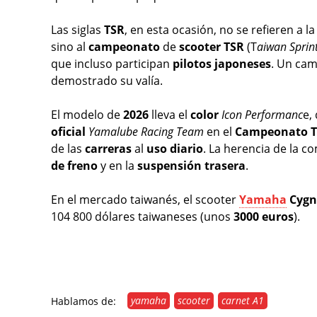
Las siglas
TSR
, en esta ocasión, no se refieren a
sino al
campeonato
de
scooter
TSR
(T
aiwan Sprint
que incluso participan
pilotos
japoneses
. Un ca
demostrado su valía.
El modelo de
2026
lleva el
color
Icon Performanc
e,
oficial
Yamalube Racing Team
en el
Campeonato
de las
carreras
al
uso
diario
. La herencia de la c
de freno
y en la
suspensión
trasera
.
En el mercado taiwanés, el scooter
Yamaha
Cygnu
104 800 dólares taiwaneses (unos
3000 euros
).
yamaha
scooter
carnet A1
Hablamos de: