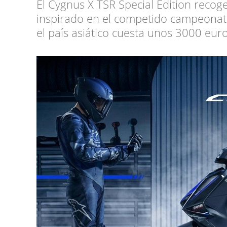
El Cygnus X TSR Special Edition reco
inspirado en el competido campeonato
el país asiático cuesta unos 3000 euro