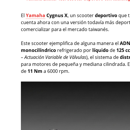
El
Yamaha
Cygnus X
, un scooter
deportivo
que t
cuenta ahora con una versión todavía más depor
comercializar para el mercado taiwanés.
Este scooter ejemplifica de alguna manera el
AD
monocilíndrico
refrigerado por
líquido
de
125 cc
– Actuación Variable de Válvulas
), el sistema de
dist
para motores de pequeña y mediana cilindrada. 
de
11 Nm
a 6000 rpm.