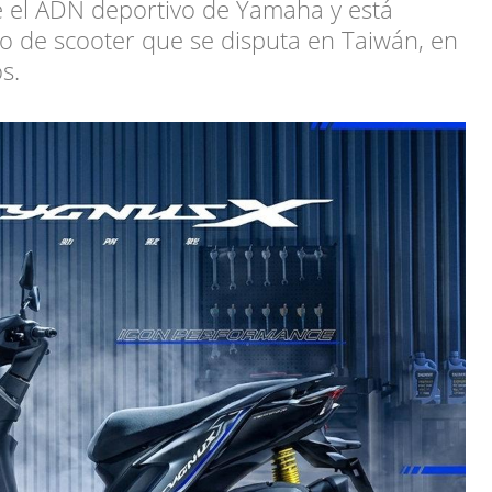
ge el ADN deportivo de Yamaha y está
 de scooter que se disputa en Taiwán, en
s.