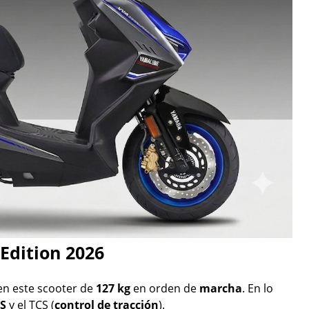
Edition 2026
 en este scooter de
127 kg
en orden de
marcha
. En lo
S
y el TCS (
control de tracción
).