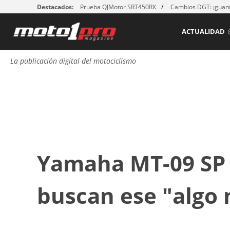
Destacados:
Prueba QJMotor SRT450RX
Cambios DGT: ¡guant
ACTUALIDAD
La publicación digital del motociclismo
Yamaha MT-09 SP 
buscan ese "algo