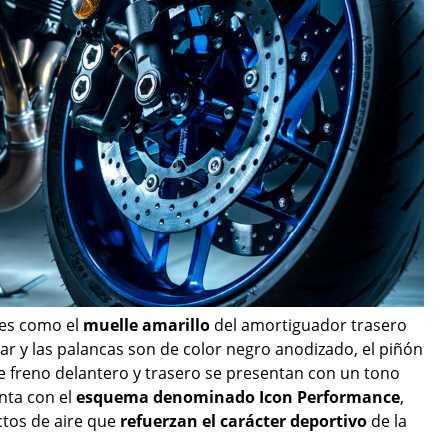
lles como el
muelle amarillo
del amortiguador trasero
llar y las palancas son de color negro anodizado, el piñón
de freno delantero y trasero se presentan con un tono
nta con el
esquema denominado Icon Performance
,
ctos de aire que
refuerzan el carácter deportivo
de la