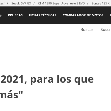
es!
Suzuki SV7 GX
KTM 1390 Super Adventure S EVO
Zontes 125 X
PRUEBAS
FICHAS TÉCNICAS
COMPARADOR DE MOTOS
Buscar
Suscr
2021, para los que
 más"