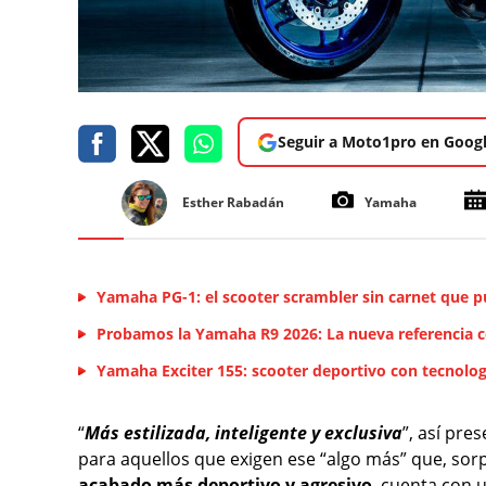
Seguir a Moto1pro en Goog
Esther Rabadán
Yamaha
Yamaha PG-1: el scooter scrambler sin carnet que p
Probamos la Yamaha R9 2026: La nueva referencia 
Yamaha Exciter 155: scooter deportivo con tecnolo
“
Más estilizada, inteligente y exclusiva
”, así pre
para aquellos que exigen ese “algo más” que, so
acabado más deportivo y agresivo
, cuenta con 