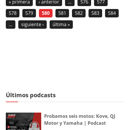
« primera
‹ anterior
…
576
577
578
579
580
581
582
583
584
…
siguiente ›
última »
Últimos podcasts
Probamos seis motos: Kove, QJ
Motor y Yamaha | Podcast