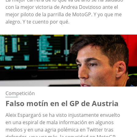
con la mejor victoria de Andrea Dovizioso ante el
mejor piloto de la parrilla de MotoGP. Y yo que me
alegro. Y te cuento por qué.
Competición
Falso motín en el GP de Austria
Aleix Espargaró se ha visto injustamente envuelto
en una espiral de mala información en algunos
medios y en una agria polémica en Twitter tras