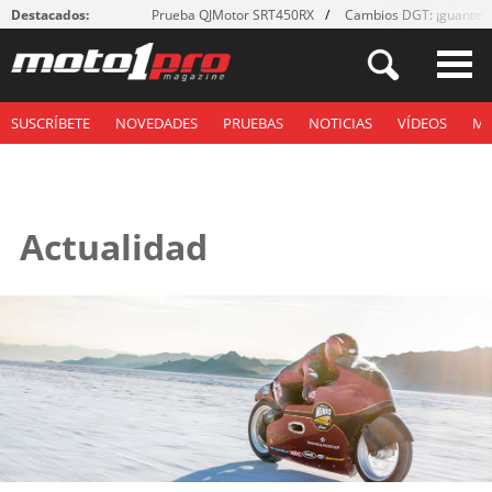
Destacados:
Prueba QJMotor SRT450RX
Cambios DGT: ¡guantes
SUSCRÍBETE
NOVEDADES
PRUEBAS
NOTICIAS
VÍDEOS
M
Actualidad
Páginas