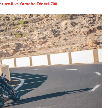
ture R vs Yamaha Ténéré 700