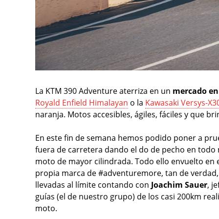
La KTM 390 Adventure aterriza en un
mercado en
Royald Enfield Himalayan
o la
Kawasaki Versys-X3
naranja. Motos accesibles, ágiles, fáciles y que 
En este fin de semana hemos podido poner a pru
fuera de carretera dando el do de pecho en to
moto de mayor cilindrada. Todo ello envuelto en
propia marca de #adventuremore, tan de verdad, 
llevadas al límite contando con
Joachim Sauer
, j
guías (el de nuestro grupo) de los casi 200km rea
moto.