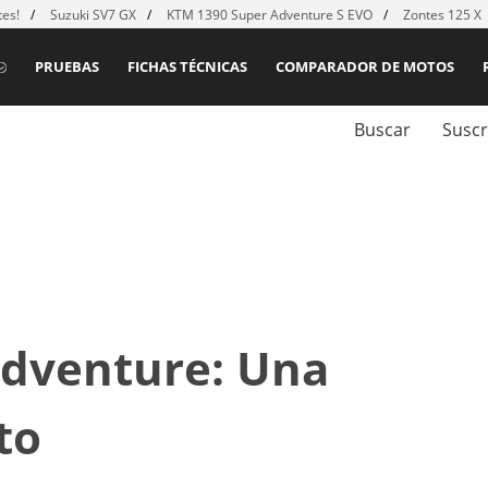
es!
Suzuki SV7 GX
KTM 1390 Super Adventure S EVO
Zontes 125 X
PRUEBAS
FICHAS TÉCNICAS
COMPARADOR DE MOTOS
Buscar
Suscr
dventure: Una
to