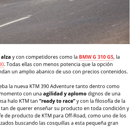
 alza
y con competidores como la
BMW G 310 GS
, la
00
. Todas ellas con menos potencia que la opción
brindan un amplio abanico de uso con precios contenidos.
eba la nueva KTM 390 Adventure tanto dentro como
do momento con una
agilidad y aplomo
dignos de una
 esa halo KTM tan
“ready to race”
y con la filosofía de la
tan de querer enseñar su producto en toda condición y
efe de producto de KTM para Off-Road, como uno de los
lizados buscando las cosquillas a esta pequeña gran